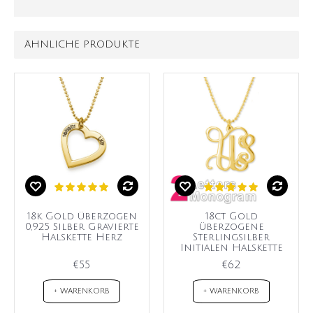
ÄHNLICHE PRODUKTE
18k Gold überzogen
18ct Gold
0,925 Silber Gravierte
überzogene
Halskette Herz
Sterlingsilber
Initialen Halskette
€55
€62
+ WARENKORB
+ WARENKORB