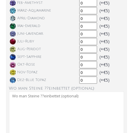
(+€5)
Feb-Amethyst
(+€5)
März-Aquamarine
(+€5)
April-Diamond
(+€5)
Mai-Emerald
(+€5)
Juni-Lavendar
(+€5)
Juli-Ruby
(+€5)
Aug-Peridot
(+€5)
Sept-Sapphire
(+€5)
Okt-Rose
(+€5)
Nov-Topaz
(+€5)
Dez-Blue Topaz
Wo man Steine ??einbettet (optional):