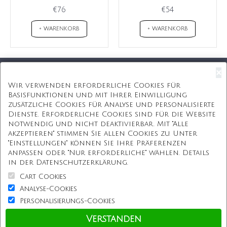
€76
€54
+ WARENKORB
+ WARENKORB
×
Kostenloser Versand
Wir verwenden erforderliche Cookies für
Basisfunktionen und mit Ihrer Einwilligung
Kostenlose Geschenkbox
zusätzliche Cookies für Analyse und personalisierte
Dienste. Erforderliche Cookies sind für die Website
Kostenlose Gravur
notwendig und nicht deaktivierbar. Mit "Alle
akzeptieren" stimmen Sie allen Cookies zu. Unter
Unbegrenzte Redesign
"Einstellungen" können Sie Ihre Präferenzen
anpassen oder "Nur erforderliche" wählen. Details
ÜBER UNS
in der Datenschutzerklärung.
Cart Cookies
Information
Analyse-Cookies
Personalisierungs-Cookies
Kundenservice
Verstanden