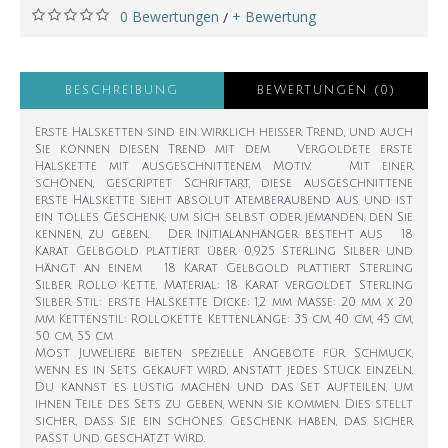
0 Bewertungen
+ Bewertung
/
BESCHREIBUNG
BEWERTUNGEN (0)
Erste Halsketten sind ein wirklich heißer Trend, und auch
Sie können diesen Trend mit dem Vergoldete erste
Halskette mit ausgeschnittenem Motiv. Mit einer
schönen, gescriptet Schriftart, diese ausgeschnittene
erste Halskette sieht absolut atemberaubend aus und ist
ein tolles Geschenk, um sich selbst oder jemanden, den Sie
kennen, zu geben. Der Initialanhänger besteht aus 18
Karat Gelbgold plattiert über 0,925 Sterling Silber und
hängt an einem 18 Karat Gelbgold plattiert Sterling
Silber Rollo Kette. Material: 18 Karat vergoldet Sterling
Silber Stil: erste Halskette Dicke: 1,2 mm Maße: 20 mm x 20
mm Kettenstil: Rollokette Kettenlänge: 35 cm, 40 cm, 45 cm,
50 cm, 55 cm
Most Juweliere bieten spezielle Angebote für Schmuck,
wenn es in Sets gekauft wird, anstatt jedes Stück einzeln.
Du kannst es lustig machen und das Set aufteilen, um
ihnen Teile des Sets zu geben, wenn sie kommen. Dies stellt
sicher, dass Sie ein schönes Geschenk haben, das sicher
passt und geschätzt wird.