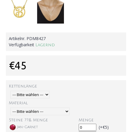
Artikelnr.
PDM8427
Verfügbarkeit
Lagernd
€45
Kettenlänge
Material
Steine ??& Menge
Menge
(+€5)
Jan-Garnet