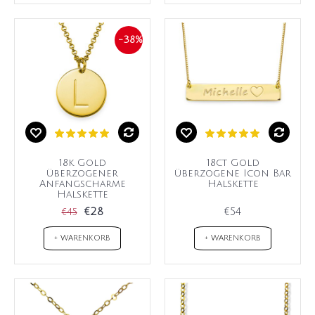
-38%
18k Gold
18ct Gold
überzogener
überzogene Icon Bar
Anfangscharme
Halskette
Halskette
€28
€54
€45
+ WARENKORB
+ WARENKORB