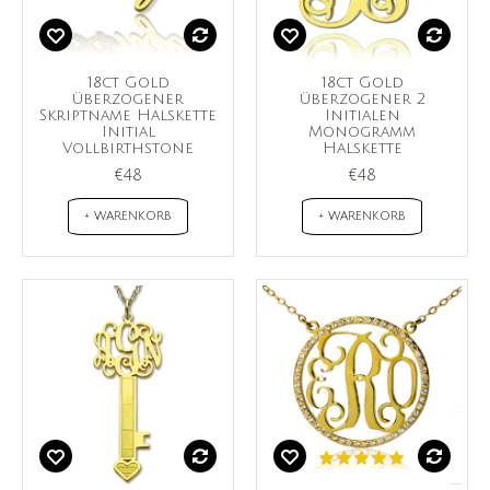
18ct Gold
18ct Gold
überzogener
überzogener 2
Skriptname Halskette
Initialen
Initial
Monogramm
Vollbirthstone
Halskette
€48
€48
+ WARENKORB
+ WARENKORB