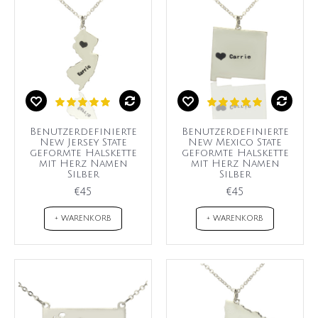
Benutzerdefinierte
Benutzerdefinierte
New Jersey State
New Mexico State
geformte Halskette
geformte Halskette
mit Herz Namen
mit Herz Namen
Silber
Silber
€45
€45
+ WARENKORB
+ WARENKORB