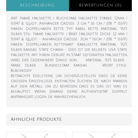
BESCHREIBUNG
BEWERTUNGEN (0)
Art: Name Halskette / Buchstabe Halskette Stärke: 1.2mm /
0.047 & quot; Anhänger Größe: 3 cm * 1,6 cm / (1,18 "* 0,69")
Haken: Doppelhaken Kette Typ: Kabel Kette Material: 925
Silber Stil: Name Halskette / Brief Halskette Dicke: 1,2 mm /
0,047 & Quot; ; Anhänger Größe: 3cm * 1.6cm / (1.18 "* 0.69")
Haken: Doppelhaken Kettenart: Kabelkette Material: 925
Silber Kansas State Charm - Dies ist die beliebte USA State
Halskette. Mit Ihrem Geburt in Staat geformten Halsketten
wird der Gedenkwert Dinge sein. Material: 925 Silber
Farbe: Silber Bundesstaat: Kansas Wort style:
Blackbody
Betrachte Edelsteine, um sicherzustellen, dass sie keine
großen Einschlüsse enthalten. Suchen Sie nach Marken
auf dem Metall, um zu beweisen, dass es das ist, was es
behauptet. Wenn jemand deine Authentizität doppelt
anprangert, lügen sie wahrscheinlich.
ÄHNLICHE PRODUKTE