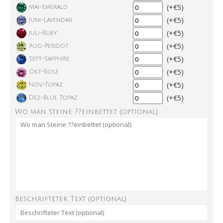
(+€5)
Mai-Emerald
(+€5)
Juni-Lavendar
(+€5)
Juli-Ruby
(+€5)
Aug-Peridot
(+€5)
Sept-Sapphire
(+€5)
Okt-Rose
(+€5)
Nov-Topaz
(+€5)
Dez-Blue Topaz
Wo man Steine ??einbettet (optional):
Beschrifteter Text (optional)