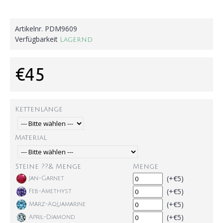
Artikelnr.
PDM9609
Verfügbarkeit
Lagernd
€45
Kettenlänge
Material
Steine ??& Menge
Menge
(+€5)
Jan-Garnet
(+€5)
Feb-Amethyst
(+€5)
März-Aquamarine
(+€5)
April-Diamond