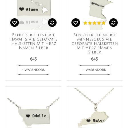
Benutzerdefinierte
Benutzerdefinierte
Hawaii State geformte
Minnesota State
Halsketten mit Herz
geformte Halsketten
Namen Silber
mit Herz Namen
Silber
€45
€45
+ WARENKORB
+ WARENKORB