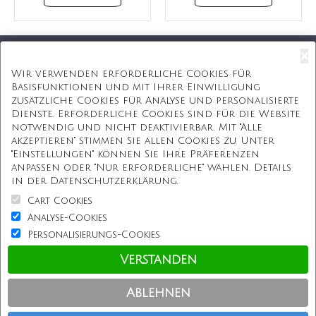
×
Kostenloser Versand
Wir verwenden erforderliche Cookies für
Basisfunktionen und mit Ihrer Einwilligung
Kostenlose Geschenkbox
zusätzliche Cookies für Analyse und personalisierte
Dienste. Erforderliche Cookies sind für die Website
Kostenlose Gravur
notwendig und nicht deaktivierbar. Mit "Alle
akzeptieren" stimmen Sie allen Cookies zu. Unter
Unbegrenzte Redesign
"Einstellungen" können Sie Ihre Präferenzen
anpassen oder "Nur erforderliche" wählen. Details
ÜBER UNS
in der Datenschutzerklärung.
Cart Cookies
Information
Analyse-Cookies
Personalisierungs-Cookies
Kundenservice
Verstanden
Einkaufen bei uns
Ablehnen
Copyright © Personalisierterekette.De, Alle Rechte vorbehalten.