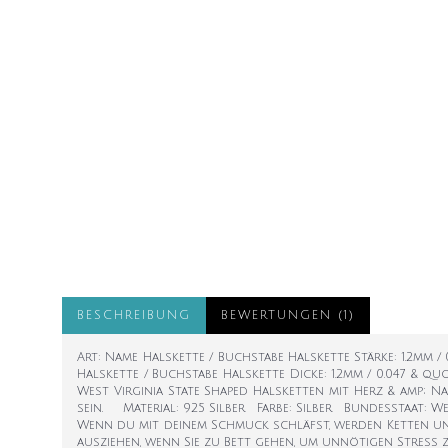
BESCHREIBUNG
BEWERTUNGEN (1)
Art: Name Halskette / Buchstabe Halskette Stärke: 1.2mm / 0
Halskette / Buchstabe Halskette Dicke: 1.2mm / 0.047 & quo
West Virginia State Shaped Halsketten mit Herz & amp; Na
sein. Material: 925 Silber Farbe: Silber Bundesstaat: 
Wenn du mit deinem Schmuck schläfst, werden Ketten und 
ausziehen, wenn Sie zu Bett gehen, um unnötigen Stress zu