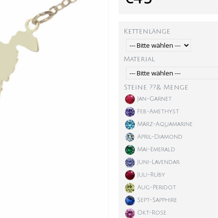
Kettenlänge
Material
Steine ??& Menge
Jan-Garnet
Feb-Amethyst
März-Aquamarine
April-Diamond
Mai-Emerald
Juni-Lavendar
Juli-Ruby
Aug-Peridot
Sept-Sapphire
Okt-Rose