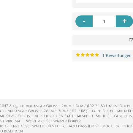
-
+
1 Bewertungen
.047 & quot; Anhänger Größe: 2.6cm * 3cm / (1.02 "* 1.18") Haken: Doppe
t; ; Anhänger Größe: 2.6cm * 3cm / (1.02 "* 1.18") Haken: Doppelhaken Ke
me Silver Dies ist die beliebte USA State Halskette. Mit Ihrer Gebur
West Virginia Wort-Art: Schwarzer Körper
Gelenke geschwächt. Dies führt dazu, dass Ihr Schmuck leichter bes
 beseitigen.