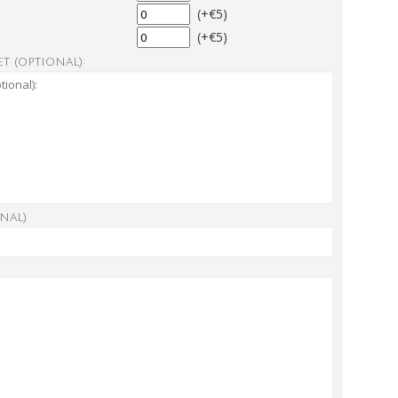
(+€5)
(+€5)
t (optional):
nal)