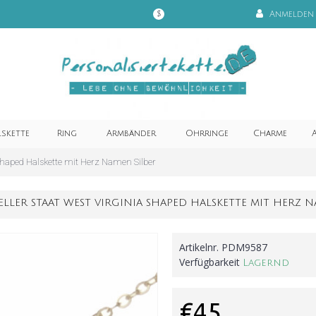
Anmelden
$
lskette
Ring
Armbänder
Ohrringe
Charme
A
 Shaped Halskette mit Herz Namen Silber
ELLER STAAT WEST VIRGINIA SHAPED HALSKETTE MIT HERZ N
Artikelnr.
PDM9587
Verfügbarkeit
Lagernd
€45