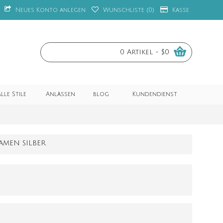
Neues Konto anlegen
Wunschliste (
0
)
Kasse
0 Artikel - $0
lle Stile
Anlässen
blog
Kundendienst
AMEN SILBER