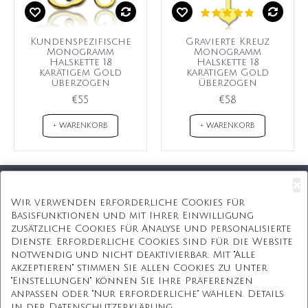
Kundenspezifische
Gravierte Kreuz
Monogramm
Monogramm
Halskette 18
Halskette 18
karätigem Gold
karätigem Gold
überzogen
überzogen
€55
€58
+ WARENKORB
+ WARENKORB
×
Kostenloser Versand
Wir verwenden erforderliche Cookies für
Basisfunktionen und mit Ihrer Einwilligung
Kostenlose Geschenkbox
zusätzliche Cookies für Analyse und personalisierte
Dienste. Erforderliche Cookies sind für die Website
Kostenlose Gravur
notwendig und nicht deaktivierbar. Mit "Alle
akzeptieren" stimmen Sie allen Cookies zu. Unter
Unbegrenzte Redesign
"Einstellungen" können Sie Ihre Präferenzen
anpassen oder "Nur erforderliche" wählen. Details
ÜBER UNS
in der Datenschutzerklärung.