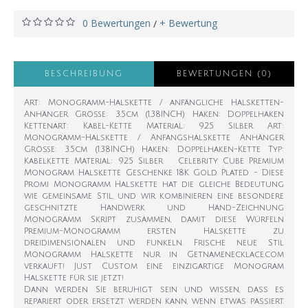
0 Bewertungen
+ Bewertung
/
BESCHREIBUNG
BEWERTUNGEN (0)
Art: Monogramm-Halskette / anfängliche Halsketten-
Anhänger Größe: 3.5cm (1.38INCH) Haken: Doppelhaken
Kettenart: Kabel-Kette Material: 925 Silber Art:
Monogramm-Halskette / Anfangshalskette Anhänger
Größe: 3.5cm (1.38INCH) Haken: Doppelhaken-Kette Typ:
Kabelkette Material: 925 Silber Celebrity Cube Premium
Monogram Halskette Geschenke 18K Gold Plated - Diese
Promi Monogramm Halskette hat die gleiche Bedeutung
wie gemeinsame Stil, und wir kombinieren eine besondere
geschnitzte Handwerk und Hand-Zeichnung
Monogramm Skript zusammen, damit diese Würfeln
Premium-Monogramm ersten Halskette zu
dreidimensionalen und funkeln. Frische neue Stil
Monogramm Halskette nur in Getnamenecklace.com
verkauft! Just Custom eine einzigartige Monogram
Halskette für sie jetzt!
Dann werden Sie beruhigt sein und wissen, dass es
repariert oder ersetzt werden kann, wenn etwas passiert.