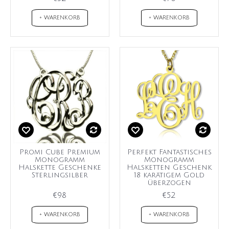
+ WARENKORB
+ WARENKORB
Promi Cube Premium
Perfekt Fantastisches
Monogramm
Monogramm
Halskette Geschenke
Halsketten Geschenk
Sterlingsilber
18 karätigem Gold
überzogen
€98
€52
+ WARENKORB
+ WARENKORB