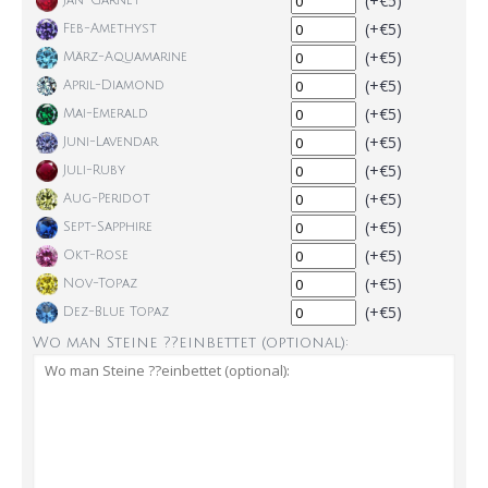
(+€5)
Jan-Garnet
(+€5)
Feb-Amethyst
(+€5)
März-Aquamarine
(+€5)
April-Diamond
(+€5)
Mai-Emerald
(+€5)
Juni-Lavendar
(+€5)
Juli-Ruby
(+€5)
Aug-Peridot
(+€5)
Sept-Sapphire
(+€5)
Okt-Rose
(+€5)
Nov-Topaz
(+€5)
Dez-Blue Topaz
Wo man Steine ??einbettet (optional):