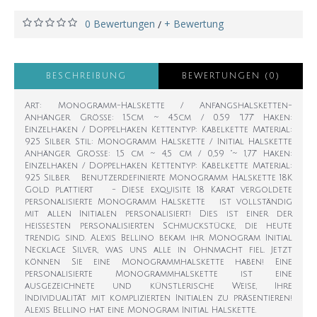
0 Bewertungen
+ Bewertung
/
BESCHREIBUNG
BEWERTUNGEN (0)
Art: Monogramm-Halskette / Anfangshalsketten-
Anhänger Größe: 1.5cm ~ 4.5cm / 0.59 "1.77" Haken:
Einzelhaken / Doppelhaken Kettentyp: Kabelkette Material:
925 Silber Stil: Monogramm Halskette / Initial Halskette
Anhänger Größe: 1,5 cm ~ 4,5 cm / 0,59 "~ 1,77" Haken:
Einzelhaken / Doppelhaken Kettentyp: Kabelkette Material:
925 Silber Benutzerdefinierte Monogramm Halskette 18K
Gold plattiert - Diese exquisite 18 Karat vergoldete
personalisierte Monogramm Halskette ist vollständig
mit allen Initialen personalisiert! Dies ist einer der
heißesten personalisierten Schmuckstücke, die heute
trendig sind. Alexis Bellino bekam ihr Monogram Initial
Necklace Silver, was uns alle in Ohnmacht fiel. Jetzt
können Sie eine Monogrammhalskette haben! Eine
personalisierte Monogrammhalskette ist eine
ausgezeichnete und künstlerische Weise, Ihre
Individualität mit komplizierten Initialen zu präsentieren!
Alexis Bellino hat eine Monogram Initial Halskette.