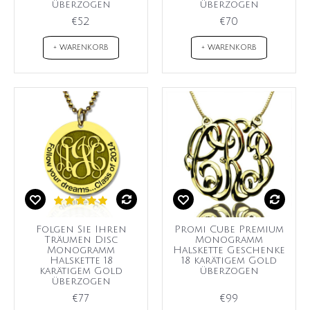
überzogen
überzogen
€52
€70
+ WARENKORB
+ WARENKORB
Folgen Sie Ihren
Promi Cube Premium
Träumen Disc
Monogramm
Monogramm
Halskette Geschenke
Halskette 18
18 karätigem Gold
karätigem Gold
überzogen
überzogen
€77
€99