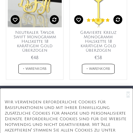
Neutraler Taylor
Gravierte Kreuz
Swift Monogramm
Monogramm
Halskette 18
Halskette 18
karätigem Gold
karätigem Gold
überzogen
überzogen
€48
€58
+ WARENKORB
+ WARENKORB
×
Kostenloser Versand
Wir verwenden erforderliche Cookies für
Basisfunktionen und mit Ihrer Einwilligung
Kostenlose Geschenkbox
zusätzliche Cookies für Analyse und personalisierte
Dienste. Erforderliche Cookies sind für die Website
Kostenlose Gravur
notwendig und nicht deaktivierbar. Mit "Alle
akzeptieren" stimmen Sie allen Cookies zu. Unter
Unbegrenzte Redesign