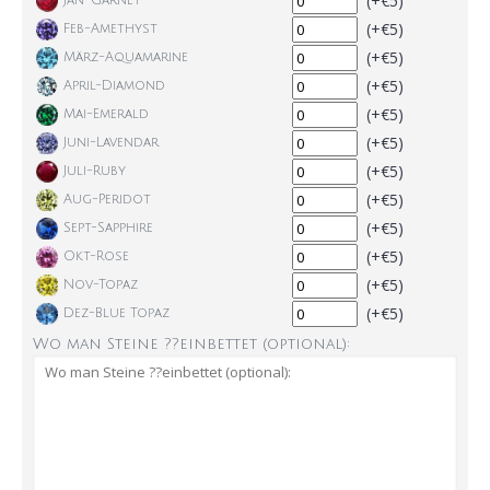
(+€5)
Jan-Garnet
(+€5)
Feb-Amethyst
(+€5)
März-Aquamarine
(+€5)
April-Diamond
(+€5)
Mai-Emerald
(+€5)
Juni-Lavendar
(+€5)
Juli-Ruby
(+€5)
Aug-Peridot
(+€5)
Sept-Sapphire
(+€5)
Okt-Rose
(+€5)
Nov-Topaz
(+€5)
Dez-Blue Topaz
Wo man Steine ??einbettet (optional):