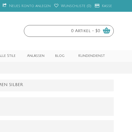
Neues Konto anlegen
Wunschliste (
0
)
Kasse
0 Artikel - $0
lle Stile
Anlässen
blog
Kundendienst
MEN SILBER