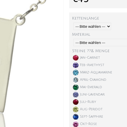
Kettenlänge
Material
Steine ??& Menge
Jan-Garnet
Feb-Amethyst
März-Aquamarine
April-Diamond
Mai-Emerald
Juni-Lavendar
Juli-Ruby
Aug-Peridot
Sept-Sapphire
Okt-Rose