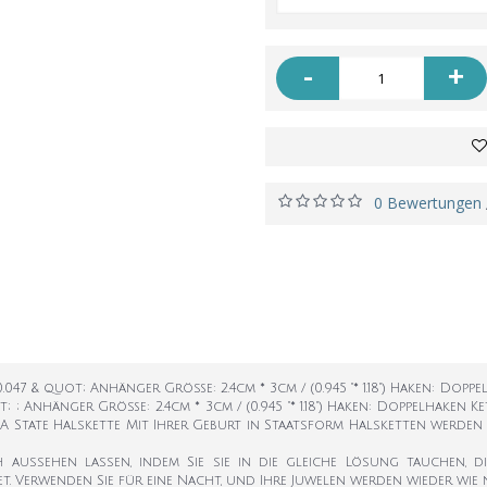
-
+
0 Bewertungen
.047 & quot; Anhänger Größe: 2.4cm * 3cm / (0.945 "* 1.18") Haken: Doppe
; ; Anhänger Größe: 2.4cm * 3cm / (0.945 "* 1.18") Haken: Doppelhaken K
 USA State Halskette Mit Ihrer Geburt in Staatsform Halsketten werde
 aussehen lassen, indem Sie sie in die gleiche Lösung tauchen, 
t. Verwenden Sie für eine Nacht, und Ihre Juwelen werden wieder wie 