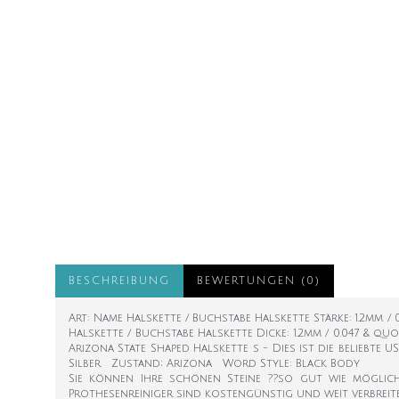
BESCHREIBUNG
BEWERTUNGEN (0)
Art: Name Halskette / Buchstabe Halskette Stärke: 1.2mm / 0
Halskette / Buchstabe Halskette Dicke: 1.2mm / 0.047 & quot
Arizona State Shaped Halskette s - Dies ist die beliebte
Silber Zustand; Arizona Word Style: Black Body
Sie können Ihre schönen Steine ??so gut wie möglich
Prothesenreiniger sind kostengünstig und weit verbreite