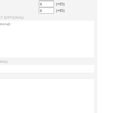
(+€5)
(+€5)
t (optional):
nal)