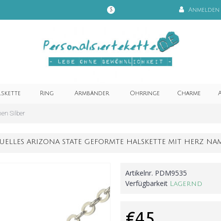
Anmelden
$
lskette
Ring
Armbänder
Ohrringe
Charme
A
en Silber
UELLES ARIZONA STATE GEFORMTE HALSKETTE MIT HERZ NA
Artikelnr.
PDM9535
Verfügbarkeit
Lagernd
€45