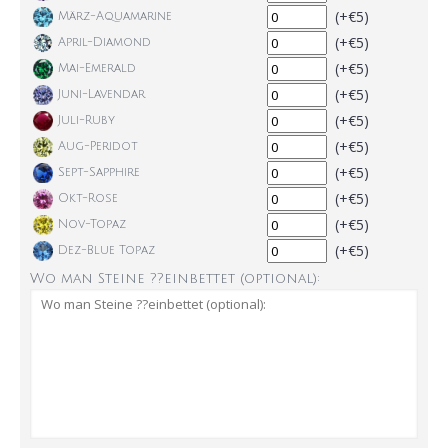
(+€5)
März-Aquamarine
(+€5)
April-Diamond
(+€5)
Mai-Emerald
(+€5)
Juni-Lavendar
(+€5)
Juli-Ruby
(+€5)
Aug-Peridot
(+€5)
Sept-Sapphire
(+€5)
Okt-Rose
(+€5)
Nov-Topaz
(+€5)
Dez-Blue Topaz
Wo man Steine ??einbettet (optional):