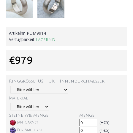
Artikelnr.
PDM9914
Verfügbarkeit
Lagernd
€979
Ringgröße: US - UK - Innendurchmesser
Material
Steine ??& Menge
Menge
(+€5)
Jan-Garnet
(+€5)
Feb-Amethyst