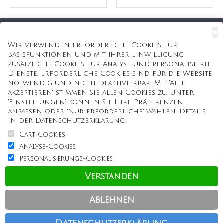
×
Kostenloser Versand
Wir verwenden erforderliche Cookies für
Basisfunktionen und mit Ihrer Einwilligung
Kostenlose Geschenkbox
zusätzliche Cookies für Analyse und personalisierte
Dienste. Erforderliche Cookies sind für die Website
Kostenlose Gravur
notwendig und nicht deaktivierbar. Mit "Alle
akzeptieren" stimmen Sie allen Cookies zu. Unter
Unbegrenzte Redesign
"Einstellungen" können Sie Ihre Präferenzen
anpassen oder "Nur erforderliche" wählen. Details
ÜBER UNS
in der Datenschutzerklärung.
Cart Cookies
Information
Analyse-Cookies
Personalisierungs-Cookies
Kundenservice
Verstanden
Einkaufen bei uns
Ablehnen
Copyright © Personalisierterekette.De, Alle Rechte vorbehalten.