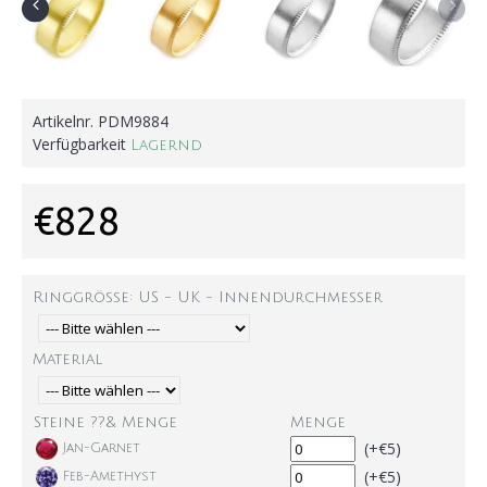
Artikelnr.
PDM9884
Verfügbarkeit
Lagernd
€828
Ringgröße: US - UK - Innendurchmesser
Material
Steine ??& Menge
Menge
(+€5)
Jan-Garnet
(+€5)
Feb-Amethyst