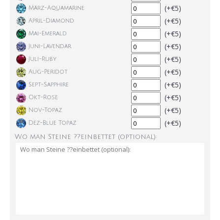
(+€5)
März-Aquamarine
(+€5)
April-Diamond
(+€5)
Mai-Emerald
(+€5)
Juni-Lavendar
(+€5)
Juli-Ruby
(+€5)
Aug-Peridot
(+€5)
Sept-Sapphire
(+€5)
Okt-Rose
(+€5)
Nov-Topaz
(+€5)
Dez-Blue Topaz
Wo man Steine ??einbettet (optional):