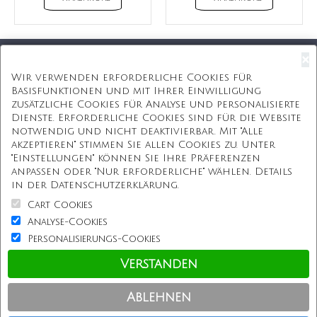
×
Kostenloser Versand
Wir verwenden erforderliche Cookies für
Basisfunktionen und mit Ihrer Einwilligung
Kostenlose Geschenkbox
zusätzliche Cookies für Analyse und personalisierte
Dienste. Erforderliche Cookies sind für die Website
Kostenlose Gravur
notwendig und nicht deaktivierbar. Mit "Alle
akzeptieren" stimmen Sie allen Cookies zu. Unter
Unbegrenzte Redesign
"Einstellungen" können Sie Ihre Präferenzen
anpassen oder "Nur erforderliche" wählen. Details
ÜBER UNS
in der Datenschutzerklärung.
Cart Cookies
Information
Analyse-Cookies
Personalisierungs-Cookies
Kundenservice
Verstanden
Einkaufen bei uns
Ablehnen
Copyright © Personalisierterekette.De, Alle Rechte vorbehalten.