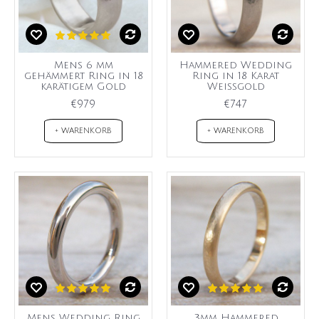
Mens 6 mm
Hammered Wedding
gehämmert Ring in 18
Ring in 18 Karat
karätigem Gold
Weißgold
€979
€747
+ WARENKORB
+ WARENKORB
Mens Wedding Ring
3mm Hammered