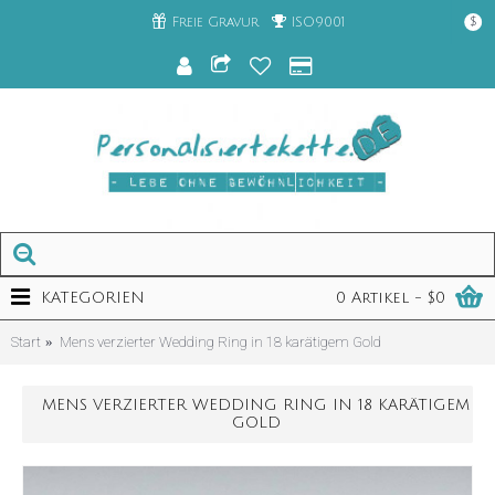
Freie Gravur
ISO9001
$
KATEGORIEN
0 Artikel - $0
Start
Mens verzierter Wedding Ring in 18 karätigem Gold
MENS VERZIERTER WEDDING RING IN 18 KARÄTIGEM
GOLD