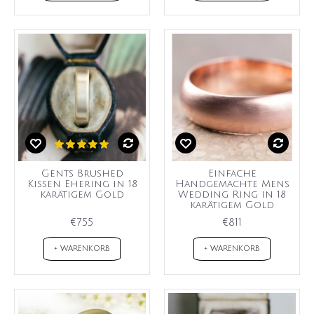
Gents Brushed
Einfache
Kissen Ehering in 18
Handgemachte Mens
karätigem Gold
Wedding Ring in 18
karätigem Gold
€755
€811
+ WARENKORB
+ WARENKORB