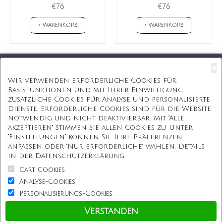
€76
€76
+ WARENKORB
+ WARENKORB
×
Kostenloser Versand
Wir verwenden erforderliche Cookies für
Basisfunktionen und mit Ihrer Einwilligung
Kostenlose Geschenkbox
zusätzliche Cookies für Analyse und personalisierte
Dienste. Erforderliche Cookies sind für die Website
Kostenlose Gravur
notwendig und nicht deaktivierbar. Mit "Alle
akzeptieren" stimmen Sie allen Cookies zu. Unter
Unbegrenzte Redesign
"Einstellungen" können Sie Ihre Präferenzen
anpassen oder "Nur erforderliche" wählen. Details
ÜBER UNS
in der Datenschutzerklärung.
Cart Cookies
Information
Analyse-Cookies
Personalisierungs-Cookies
Kundenservice
Verstanden