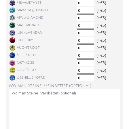
(+€5)
Feb-Amethyst
(+€5)
März-Aquamarine
(+€5)
April-Diamond
(+€5)
Mai-Emerald
(+€5)
Juni-Lavendar
(+€5)
Juli-Ruby
(+€5)
Aug-Peridot
(+€5)
Sept-Sapphire
(+€5)
Okt-Rose
(+€5)
Nov-Topaz
(+€5)
Dez-Blue Topaz
Wo man Steine ??einbettet (optional):