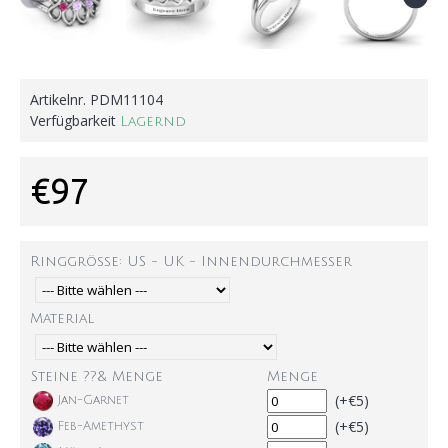
Artikelnr.
PDM11104
Verfügbarkeit
Lagernd
€97
Ringgröße: US - UK - Innendurchmesser
Material
Steine ??& Menge
Menge
(+€5)
Jan-Garnet
(+€5)
Feb-Amethyst