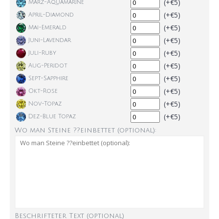
(+€5)
März-Aquamarine
(+€5)
April-Diamond
(+€5)
Mai-Emerald
(+€5)
Juni-Lavendar
(+€5)
Juli-Ruby
(+€5)
Aug-Peridot
(+€5)
Sept-Sapphire
(+€5)
Okt-Rose
(+€5)
Nov-Topaz
(+€5)
Dez-Blue Topaz
Wo man Steine ??einbettet (optional):
Beschrifteter Text (optional)