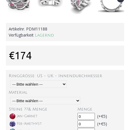
Artikelnr.
PDM11188
Verfügbarkeit
Lagernd
€174
Ringgröße: US - UK - Innendurchmesser
Material
Steine ??& Menge
Menge
(+€5)
Jan-Garnet
(+€5)
Feb-Amethyst