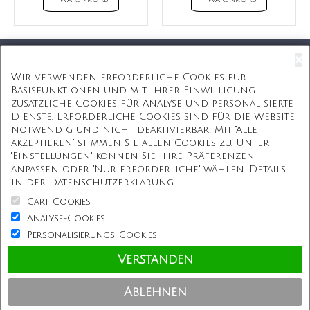
+ WARENKORB
+ WARENKORB
×
Kostenloser Versand
Wir verwenden erforderliche Cookies für
Basisfunktionen und mit Ihrer Einwilligung
Kostenlose Geschenkbox
zusätzliche Cookies für Analyse und personalisierte
Dienste. Erforderliche Cookies sind für die Website
Kostenlose Gravur
notwendig und nicht deaktivierbar. Mit "Alle
akzeptieren" stimmen Sie allen Cookies zu. Unter
Unbegrenzte Redesign
"Einstellungen" können Sie Ihre Präferenzen
anpassen oder "Nur erforderliche" wählen. Details
ÜBER UNS
in der Datenschutzerklärung.
Cart Cookies
Information
Analyse-Cookies
Personalisierungs-Cookies
Kundenservice
Verstanden
Einkaufen bei uns
Ablehnen
Copyright © Personalisierterekette.De, Alle Rechte vorbehalten.