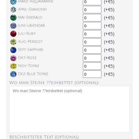
(+€5)
März-Aquamarine
(+€5)
April-Diamond
(+€5)
Mai-Emerald
(+€5)
Juni-Lavendar
(+€5)
Juli-Ruby
(+€5)
Aug-Peridot
(+€5)
Sept-Sapphire
(+€5)
Okt-Rose
(+€5)
Nov-Topaz
(+€5)
Dez-Blue Topaz
Wo man Steine ??einbettet (optional):
Beschrifteter Text (optional)