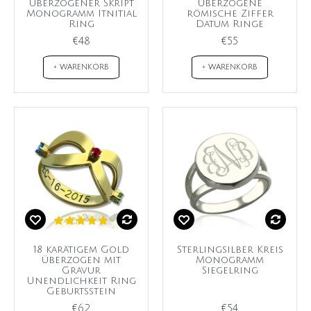
überzogener Skript
überzogene
Monogramm Itnitial
römische Ziffer
Ring
Datum Ringe
€48
€55
+ WARENKORB
+ WARENKORB
18 karätigem Gold
Sterlingsilber Kreis
überzogen mit
Monogramm
Gravur
Siegelring
Unendlichkeit Ring
Geburtsstein
€62
€54