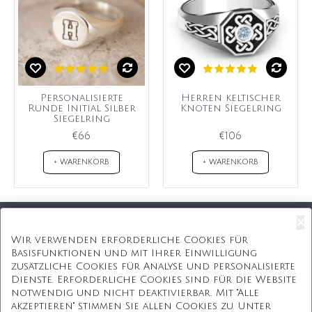
Personalisierte
Herren keltischer
Runde Initial Silber
Knoten Siegelring
Siegelring
€66
€106
+ WARENKORB
+ WARENKORB
×
Kostenloser Versand
Wir verwenden erforderliche Cookies für
Basisfunktionen und mit Ihrer Einwilligung
Kostenlose Geschenkbox
zusätzliche Cookies für Analyse und personalisierte
Dienste. Erforderliche Cookies sind für die Website
Kostenlose Gravur
notwendig und nicht deaktivierbar. Mit "Alle
akzeptieren" stimmen Sie allen Cookies zu. Unter
Unbegrenzte Redesign