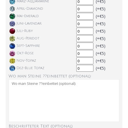
(+€5)
März-Aquamarine
(+€5)
April-Diamond
(+€5)
Mai-Emerald
(+€5)
Juni-Lavendar
(+€5)
Juli-Ruby
(+€5)
Aug-Peridot
(+€5)
Sept-Sapphire
(+€5)
Okt-Rose
(+€5)
Nov-Topaz
(+€5)
Dez-Blue Topaz
Wo man Steine ??einbettet (optional):
Beschrifteter Text (optional)