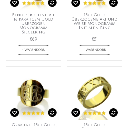
Benutzerdefinierte
18ct Gold
18 karätigem Gold
überzogene Art und
überzogen
Weise Monogramm
Monogramm
Initialen Ring
Siegelring
€69
€51
+ WARENKORB
+ WARENKORB
Gravierte 18ct Gold
18ct Gold