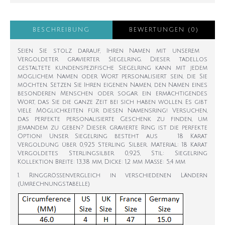
BESCHREIBUNG
BEWERTUNGEN (0)
Seien Sie stolz darauf, Ihren Namen mit unserem
Vergoldeter gravierter Siegelring. Dieser tadellos
gestaltete kundenspezifische Siegelring kann mit jedem
möglichem Namen oder Wort personalisiert sein, die Sie
möchten. Setzen Sie Ihren eigenen Namen, den Namen eines
besonderen Menschen oder sogar ein ermächtigendes
Wort, das Sie die ganze Zeit bei sich haben wollen. Es gibt
viele Möglichkeiten für diesen Namensring! Versuchen,
das perfekte personalisierte Geschenk zu finden, um
jemandem zu geben? Dieser gravierte Ring ist die perfekte
Option! Unser Siegelring besteht aus 18 Karat
Vergoldung über 0,925 Sterling Silber. Material: 18 Karat
Vergoldetes Sterlingsilber 0,925, Stil: Siegelring
Kollektion Breite: 13,38 mm, Dicke: 1,2 mm Maße: 5,4 mm
1. Ringgrößenvergleich in verschiedenen Ländern
(Umrechnungstabelle)