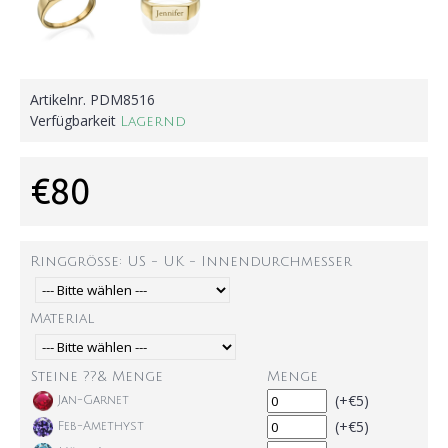
Artikelnr.
PDM8516
Verfügbarkeit
Lagernd
€80
Ringgröße: US - UK - Innendurchmesser
Material
Steine ??& Menge
Menge
(+€5)
Jan-Garnet
(+€5)
Feb-Amethyst