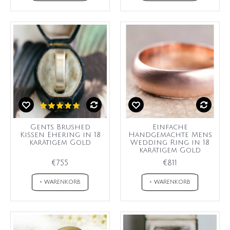
Gents Brushed
Einfache
Kissen Ehering in 18
Handgemachte Mens
karätigem Gold
Wedding Ring in 18
karätigem Gold
€755
€811
+ WARENKORB
+ WARENKORB