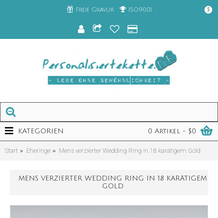
Freie Gravur
ISO9001
$
KATEGORIEN
0 Artikel - $0
Start
Eheringe
Mens verzierter Wedding Ring in 18 karätigem Gold
MENS VERZIERTER WEDDING RING IN 18 KARÄTIGEM
GOLD