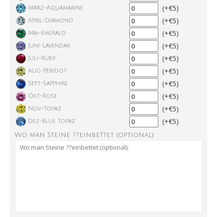
(+€5)
März-Aquamarine
(+€5)
April-Diamond
(+€5)
Mai-Emerald
(+€5)
Juni-Lavendar
(+€5)
Juli-Ruby
(+€5)
Aug-Peridot
(+€5)
Sept-Sapphire
(+€5)
Okt-Rose
(+€5)
Nov-Topaz
(+€5)
Dez-Blue Topaz
Wo man Steine ??einbettet (optional):