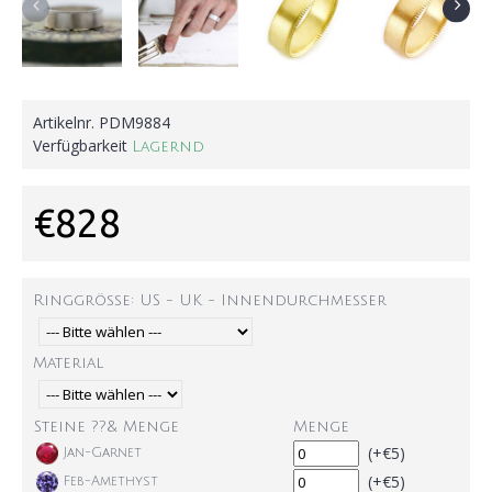
Artikelnr.
PDM9884
Verfügbarkeit
Lagernd
€828
Ringgröße: US - UK - Innendurchmesser
Material
Steine ??& Menge
Menge
(+€5)
Jan-Garnet
(+€5)
Feb-Amethyst