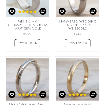
Mens 6 mm
Hammered Wedding
gehämmert Ring in 18
Ring in 18 Karat
karätigem Gold
Weißgold
€979
€747
+ WARENKORB
+ WARENKORB
Mens Wedding Ring
3mm Hammered