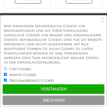
×
Kostenloser Versand
Wir verwenden erforderliche Cookies für
Basisfunktionen und mit Ihrer Einwilligung
Kostenlose Geschenkbox
zusätzliche Cookies für Analyse und personalisierte
Dienste. Erforderliche Cookies sind für die Website
Kostenlose Gravur
notwendig und nicht deaktivierbar. Mit "Alle
akzeptieren" stimmen Sie allen Cookies zu. Unter
Unbegrenzte Redesign
"Einstellungen" können Sie Ihre Präferenzen
anpassen oder "Nur erforderliche" wählen. Details
ÜBER UNS
in der Datenschutzerklärung.
Cart Cookies
Information
Analyse-Cookies
Personalisierungs-Cookies
Kundenservice
Verstanden
Einkaufen bei uns
Ablehnen
Copyright © Personalisierterekette.De, Alle Rechte vorbehalten.