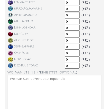
(+€5)
Feb-Amethyst
(+€5)
März-Aquamarine
(+€5)
April-Diamond
(+€5)
Mai-Emerald
(+€5)
Juni-Lavendar
(+€5)
Juli-Ruby
(+€5)
Aug-Peridot
(+€5)
Sept-Sapphire
(+€5)
Okt-Rose
(+€5)
Nov-Topaz
(+€5)
Dez-Blue Topaz
Wo man Steine ??einbettet (optional):