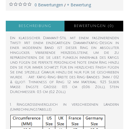
0 Bewertungen
+ Bewertung
/
BESCHREIBUNG
BEWERTUNGEN (0)
Ein klassischer Diamant-Stil mit einem faszinierenden
Twist! Mit einem einzigartigen Diamantkäfig-Design in
einer modernen Band ist dieser Ring ein absoluter
Hingucker. Vibrierende Herzedelsteine, um die zu
repräsentieren, die sie liebt, funkeln innerhalb des Käfigs
und fügen die perfekte persönliche Note einem Ring hinzu,
den sie für immer schatzt. Für ein herzliches Finish fügen
Sie eine spezielle Gravur hinzu, die nur für sie geschrieben
wurde. ; Art: Käfig-Ring-Breite des Ring-Bandes: 3mm / 0.12
& quot; Thinkness of Ring: 1,2 mm Material: 925 Silber
Maße: Engste Größe: 0,15 cm (0,06 Zoll), Stein
Durchmesser: 0,5 cm (0,2 Zoll)
1. Ringgrößenvergleich in verschiedenen Ländern
(Umrechnungstabelle)