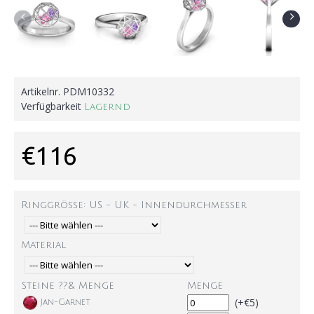
Artikelnr.
PDM10332
Verfügbarkeit
Lagernd
€116
Ringgröße: US - UK - Innendurchmesser
Material
Steine ??& Menge
Menge
(+€5)
Jan-Garnet