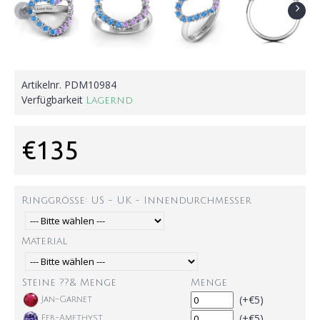
Artikelnr.
PDM10984
Verfügbarkeit
Lagernd
€135
Ringgröße: US - UK - Innendurchmesser
Material
Steine ??& Menge
Menge
(+€5)
Jan-Garnet
(+€5)
Feb-Amethyst