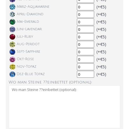
(+€5)
März-Aquamarine
(+€5)
April-Diamond
(+€5)
Mai-Emerald
(+€5)
Juni-Lavendar
(+€5)
Juli-Ruby
(+€5)
Aug-Peridot
(+€5)
Sept-Sapphire
(+€5)
Okt-Rose
(+€5)
Nov-Topaz
(+€5)
Dez-Blue Topaz
Wo man Steine ??einbettet (optional):