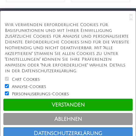
×
Kostenloser Versand
Wir verwenden erforderliche Cookies für
Basisfunktionen und mit Ihrer Einwilligung
Kostenlose Geschenkbox
zusätzliche Cookies für Analyse und personalisierte
Dienste. Erforderliche Cookies sind für die Website
Kostenlose Gravur
notwendig und nicht deaktivierbar. Mit "Alle
akzeptieren" stimmen Sie allen Cookies zu. Unter
Unbegrenzte Redesign
"Einstellungen" können Sie Ihre Präferenzen
anpassen oder "Nur erforderliche" wählen. Details
ÜBER UNS
in der Datenschutzerklärung.
Cart Cookies
Information
Analyse-Cookies
Personalisierungs-Cookies
Kundenservice
Verstanden
Einkaufen bei uns
Ablehnen
Copyright © Personalisierterekette.De, Alle Rechte vorbehalten.
Datenschutzerklärung