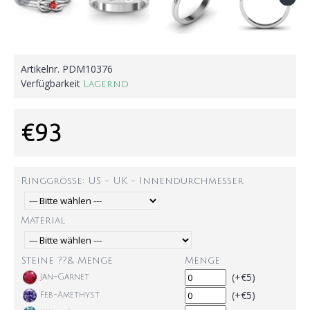
Artikelnr.
PDM10376
Verfügbarkeit
Lagernd
€93
Ringgröße: US - UK - Innendurchmesser
Material
Steine ??& Menge
Menge
(+€5)
Jan-Garnet
(+€5)
Feb-Amethyst