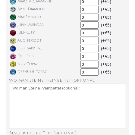
(+€5)
März-Aquamarine
(+€5)
April-Diamond
(+€5)
Mai-Emerald
(+€5)
Juni-Lavendar
(+€5)
Juli-Ruby
(+€5)
Aug-Peridot
(+€5)
Sept-Sapphire
(+€5)
Okt-Rose
(+€5)
Nov-Topaz
(+€5)
Dez-Blue Topaz
Wo man Steine ??einbettet (optional):
Beschrifteter Text (optional)