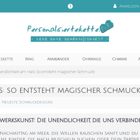
Anmelden
$
lskette
Ring
Armbänder
Ohrringe
Charme
A
endlichkeit am Hals: So entsteht magischer Schmuck!
S: SO ENTSTEHT MAGISCHER SCHMUCK
Neueste Schmuckdesigns
rkskunst: Die Unendlichkeit, die uns verbind
 Nachmittag am Meer, die Wellen rauschen sanft, und du
eine Kinder, die nach Muscheln suchen, oder dein Partner