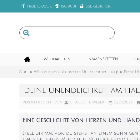
Freie Gravur
ISO9001
SSL gesichert
Weihnachten
NAMENSKETTEN
Ha
Start
Willkommen auf unserem Unternehmensblog!
Deine Un
DEINE UNENDLICHKEIT AM HAL
Veröffentlicht von
Charlotte Weber
02.09.2025
Eine Geschichte von Herzen und Handwe
Stell dir mal vor, du stehst an einem sonnigen
eines geliebten Menschen. Vielleicht sind es d