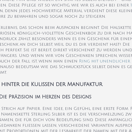
hen. Diese Pflege ist so wichtig, wie wir es auch bei einer
 denn jedes hochwertige Material verdient diese kleine
ahre zu bewahren und sogar noch zu steigern.
n Erlebnis, das schon beim Auspacken beginnt. Die Halskett
riösen, königlich-violetten Geschenkbox zu dir nach Hau
Eindruck zählt, besonders wenn es ein Geschenk für eine
chenk an dich selbst, weil du es dir verdient hast! Die 
perfekt. Sie ist bereit, direkt verschenkt zu werden und
pfängers. Und wenn wir von Geschenken sprechen, wissen
es auch der Fall ist, wenn man einen
Ring mit unendlicher 
enauso bedeutsam wie das Schmuckstück selbst, denn es g
mt.
k hinter die Kulissen der Manufaktur
Die Präzision im Herzen des Designs
trich auf Papier. Eine Idee, ein Gefühl, eine erste Form.
Namenskette Sterling Silber ist es die Verschmelzung zw
men, die für dich von Bedeutung sind. Diese anfänglic
Gedanken fließen lassen, verschiedene Varianten ausprobi
t Proportionen, mit der Lesbarkeit der Namen, mit der Ar