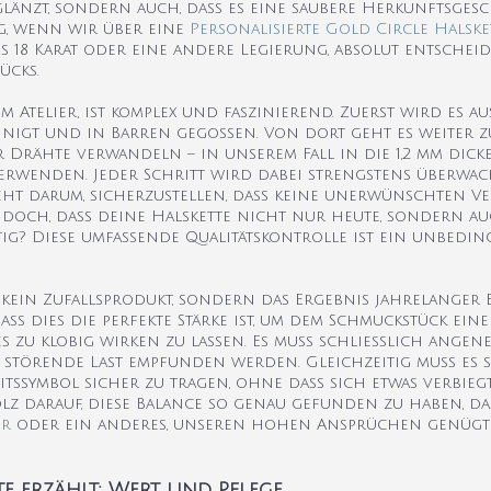
 glänzt, sondern auch, dass es eine saubere Herkunftsgesc
g, wenn wir über eine
Personalisierte Gold Circle Halske
 es 18 Karat oder eine andere Legierung, absolut entschei
ücks.
m Atelier, ist komplex und faszinierend. Zuerst wird es a
igt und in Barren gegossen. Von dort geht es weiter zu 
r Drähte verwandeln – in unserem Fall in die 1,2 mm dicke
erwenden. Jeder Schritt wird dabei strengstens überwach
 geht darum, sicherzustellen, dass keine unerwünschten
doch, dass deine Halskette nicht nur heute, sondern au
tig? Diese umfassende Qualitätskontrolle ist ein unbeding
gens kein Zufallsprodukt, sondern das Ergebnis jahrelange
s dies die perfekte Stärke ist, um dem Schmuckstück eine
s zu klobig wirken zu lassen. Es muss schließlich ange
 störende Last empfunden werden. Gleichzeitig muss es st
ssymbol sicher zu tragen, ohne dass sich etwas verbiegt
olz darauf, diese Balance so genau gefunden zu haben, da
ur
oder ein anderes, unseren hohen Ansprüchen genügt
e erzählt: Wert und Pflege