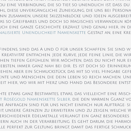
du eine Verbindung, die so tief, so unendlich ist, dass du 
ühl, diese unvergängliche Zuneigung, die uns bei Personal
ann zusammen, unsere Skizzenblöcke und Ideen ausgebreit
etwas so Greifbares und doch so Magisches verwandeln kö
ch eine ganze Geschichte erzählt. Und genau hier, in di
nalisierte Unendlichkeit Namenskette
Gestalt an, eine Kre
indens, sind das A und O für unser Schaffen. Sie sind wi
reativität entfachen. Jede Kurve, jede feine Linie, die wi
chen tiefen Gefühlen. Wir möchten, dass du nicht nur 
Liebsten, immer ganz nah bei dir. Es ist doch so: Erinner
en, aber ein Schmuckstück, das mit so viel Hingabe gefe
ente und Menschen, die dein Leben so reich machen. Und
beit hier, wo wir mit Herz und Hand das Besondere entst
etwas ganz Bestimmtes, etwas, das vielleicht eine Misc
ct Roségold Namenskette Silber
, die den warmen Glanz v
he Anfragen sind für uns nicht einfach nur Aufträge; si
t, unsere Grenzen zu erweitern und zu zeigen, welche
rschiedener Edelmetalle verlangt ein ganz besonderes
ern auch in der Verarbeitung. Es geht darum, die Harmon
e perfekt zur Geltung bringt, damit das fertige Schmuck