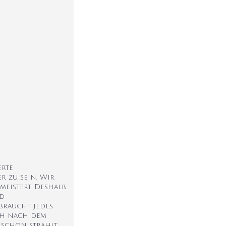
erte
r zu sein. Wir
meistert. Deshalb
nd
 braucht jedes
uch nach dem
 schon strahlt