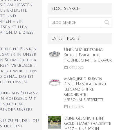
sie am liebsten
BLOG SEARCH
isiertekette
et, und
nnen – ein
esen stillen
ation, die diese
LATEST POSTS
e kleine Funken,
Unendlichkeitsring
r später in unser
Silber | Ewige Liebe,
ein Schmuckstück
Freundschaft & Gravur
ungen verblassen
04.11.2025
rtigt wurde, das
 genau das ist
Marquise S Kurven
ehen lassen.
Ring: Handgefertigte
Eleganz & Ihre
hung aus Eleganz
Geschichte |
on Roségold mit
Personalisiertekette
e sind eine
04.11.2025
 Wunder unsere
Deine Geschichte in
ie zu finden, die
Gold: Namenshalskette
stück eine
Herz – Einblick in