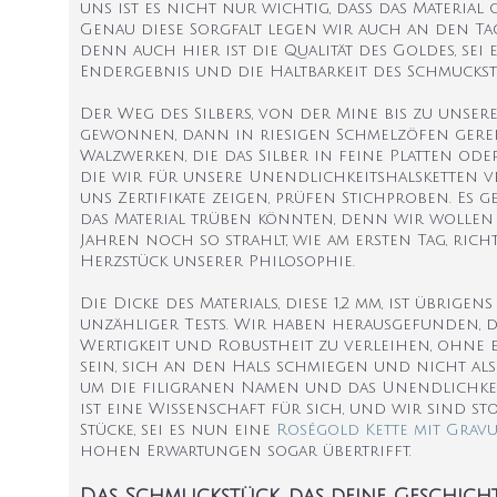
uns ist es nicht nur wichtig, dass das Material
Genau diese Sorgfalt legen wir auch an den Ta
denn auch hier ist die Qualität des Goldes, sei
Endergebnis und die Haltbarkeit des Schmuckst
Der Weg des Silbers, von der Mine bis zu unsere
gewonnen, dann in riesigen Schmelzöfen gerein
Walzwerken, die das Silber in feine Platten ode
die wir für unsere Unendlichkeitshalsketten v
uns Zertifikate zeigen, prüfen Stichproben. Es
das Material trüben könnten, denn wir wollen 
Jahren noch so strahlt, wie am ersten Tag, rich
Herzstück unserer Philosophie.
Die Dicke des Materials, diese 1,2 mm, ist übri
unzähliger Tests. Wir haben herausgefunden, das
Wertigkeit und Robustheit zu verleihen, ohne e
sein, sich an den Hals schmiegen und nicht als
um die filigranen Namen und das Unendlichkeit
ist eine Wissenschaft für sich, und wir sind st
Stücke, sei es nun eine
Roségold Kette mit Grav
hohen Erwartungen sogar übertrifft.
Das Schmuckstück, das deine Geschicht