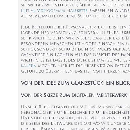
sie wieder wie neu, bereit, Blicke auf sich zu zie
Initial Monogramm Halskette
empfehlen würden,
Aufmerksamkeit, um seine Schönheit über die J
Jede Bestellung bei Personalisiertekette ist ei
irgendeiner Verpackung, sondern in einer luxu
sehr wichtig, denn wir wissen, dass der erste 
besonderen Menschen ist – oder einfach ein Ges
schick, sondern schützt dein Schmuckstück auch 
garantiert ein Lächeln auf das Gesicht des Em
wichtig es ist, dass jedes Detail stimmt, so wie 
kaufen
möchte; hier ist die Präsentation fast g
Gefühl zu übermitteln, das tief von Herzen kom
Von der Idee zum Glanzstück: Ein Blic
Von der Skizze zum digitalen Meisterwerk: 
Unsere Reise beginnt oft mit einem ganz zarten S
Personalisierte Unendlichkeit X Unendlichkeit 
Unendlichkeitssymbole, durchzogen von den Na
die Seele des Entwurfs, der Ort, wo wir unsere 
perfekte Balance gefunden haben. Wir spielen mi