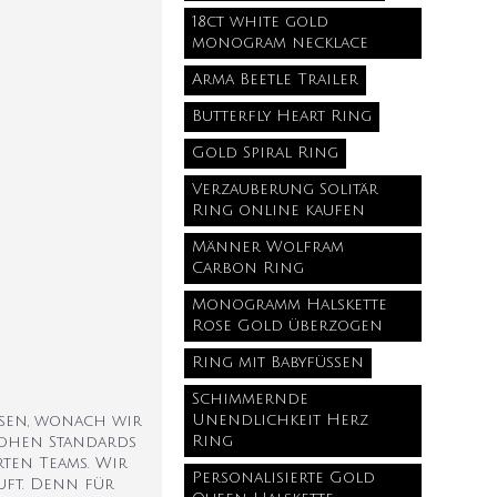
18ct white gold
monogram necklace
Arma Beetle Trailer
Butterfly Heart Ring
Gold Spiral Ring
Verzauberung Solitär
Ring online kaufen
Männer Wolfram
Carbon Ring
Monogramm Halskette
Rose Gold überzogen
Ring mit Babyfüßen
Schimmernde
Unendlichkeit Herz
ssen, wonach wir
Ring
hohen Standards
rten Teams. Wir
Personalisierte Gold
uft. Denn für