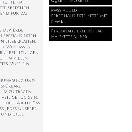
Queen Halskette
hichte hat.
tte
sprechen,
Massivgold
dend für das
personalisierte Kette mit
Namen
us der Erde
Personalisierte Initial
spezialisierten
Halskette Silber
n Silberplatten,
t. Wir lassen
 Verunreinigungen
ch in vielen
tes Muss, ein
r Erfahrung und
 spürbare
nehm zu tragen
abil genug sein,
 oder bricht. Das
ss jedes unserer
 und diese