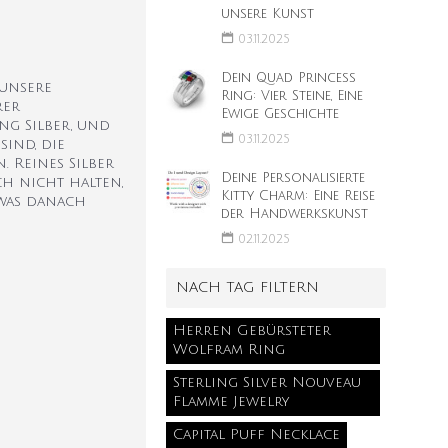
unsere Kunst
03.11.2025
Dein Quad Princess
 unsere
Ring: Vier Steine, Eine
rer
Ewige Geschichte
ng Silber, und
03.11.2025
sind, die
. Reines Silber
Deine Personalisierte
ch nicht halten,
Kitty Charm: Eine Reise
 was danach
der Handwerkskunst
02.11.2025
NACH TAG FILTERN
Herren Gebürsteter
Wolfram Ring
Sterling Silver Nouveau
Flamme Jewelry
Capital Puff Necklace