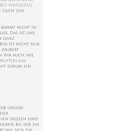
18ct Weißgold
 Geste der
e kommt nicht in
se. Das ist uns
n ganz
Box ist nicht nur
 zaubert
 wir auch, wie
Mutterliebe
eht darum, ein
 Für unsere
eier
hen Skizzen sind
eren, bis wir die
t, wie sich die