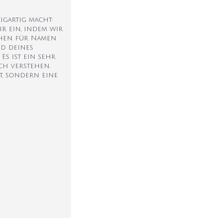
igartig macht:
r ein, indem wir
eihen für Namen
nd deines
Es ist ein sehr
ch verstehen.
t, sondern eine