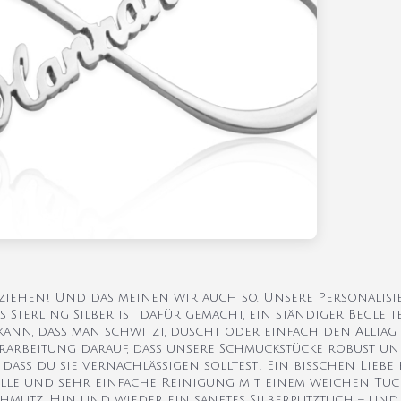
sziehen! Und das meinen wir auch so. Unsere Personalisi
terling Silber ist dafür gemacht, ein ständiger Begleite
kann, dass man schwitzt, duscht oder einfach den Alltag 
rarbeitung darauf, dass unsere Schmuckstücke robust u
 dass du sie vernachlässigen solltest! Ein bisschen Liebe
nelle und sehr einfache Reinigung mit einem weichen T
hmutz. Hin und wieder ein sanftes Silberputztuch – und