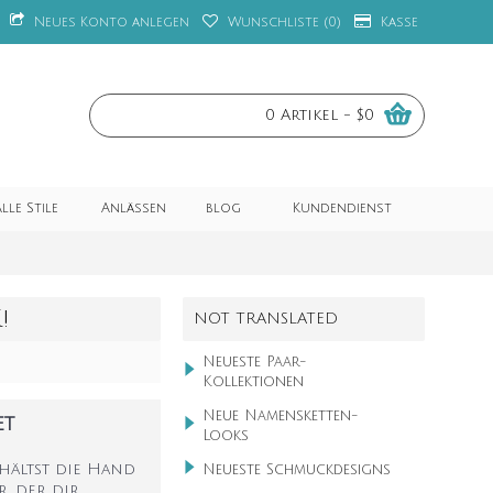
Neues Konto anlegen
Wunschliste (
0
)
Kasse
0 Artikel - $0
lle Stile
Anlässen
blog
Kundendienst
!
NOT TRANSLATED
Neueste Paar-
Kollektionen
Neue Namensketten-
et
Looks
 hältst die Hand
Neueste Schmuckdesigns
, der dir