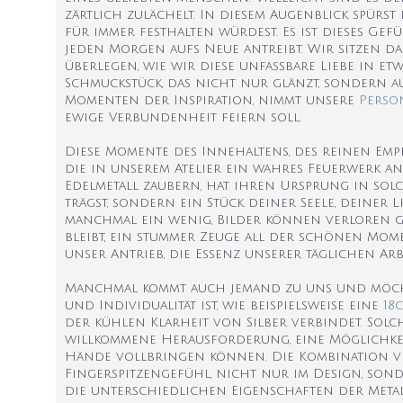
zärtlich zulächelt. In diesem Augenblick spürst 
für immer festhalten würdest. Es ist dieses Gef
jeden Morgen aufs Neue antreibt. Wir sitzen d
überlegen, wie wir diese unfassbare Liebe in 
Schmuckstück, das nicht nur glänzt, sondern au
Momenten der Inspiration, nimmt unsere
Perso
ewige Verbundenheit feiern soll.
Diese Momente des Innehaltens, des reinen Empf
die in unserem Atelier ein wahres Feuerwerk an K
Edelmetall zaubern, hat ihren Ursprung in sol
trägst, sondern ein Stück deiner Seele, deiner 
manchmal ein wenig, Bilder können verloren geh
bleibt, ein stummer Zeuge all der schönen Mom
unser Antrieb, die Essenz unserer täglichen Ar
Manchmal kommt auch jemand zu uns und möchte 
und Individualität ist, wie beispielsweise eine
18
der kühlen Klarheit von Silber verbindet. Solc
willkommene Herausforderung, eine Möglichkei
Hände vollbringen können. Die Kombination ve
Fingerspitzengefühl, nicht nur im Design, sond
die unterschiedlichen Eigenschaften der Metall