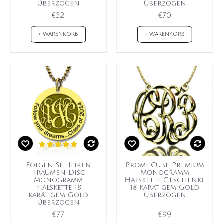
überzogen
überzogen
€52
€70
+ WARENKORB
+ WARENKORB
Folgen Sie Ihren
Promi Cube Premium
Träumen Disc
Monogramm
Monogramm
Halskette Geschenke
Halskette 18
18 karätigem Gold
karätigem Gold
überzogen
überzogen
€77
€99