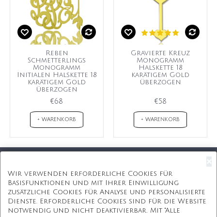
Reben
Gravierte Kreuz
Schmetterlings
Monogramm
Monogramm
Halskette 18
Initialen Halskette 18
karätigem Gold
karätigem Gold
überzogen
überzogen
€68
€58
+ WARENKORB
+ WARENKORB
×
Kostenloser Versand
Wir verwenden erforderliche Cookies für
Basisfunktionen und mit Ihrer Einwilligung
Kostenlose Geschenkbox
zusätzliche Cookies für Analyse und personalisierte
Dienste. Erforderliche Cookies sind für die Website
Kostenlose Gravur
notwendig und nicht deaktivierbar. Mit "Alle