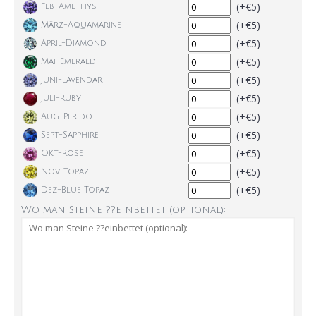
(+€5)
Feb-Amethyst
(+€5)
März-Aquamarine
(+€5)
April-Diamond
(+€5)
Mai-Emerald
(+€5)
Juni-Lavendar
(+€5)
Juli-Ruby
(+€5)
Aug-Peridot
(+€5)
Sept-Sapphire
(+€5)
Okt-Rose
(+€5)
Nov-Topaz
(+€5)
Dez-Blue Topaz
Wo man Steine ??einbettet (optional):