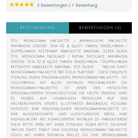
3 Bewertungen
+ Bewertung
/
BESCHREIBUNG
BEWERTUNGEN (3)
Stil: Monogram Halskette / anfängliche Halskette
Anhänger Größe: 3cm /1,2 & quot; Haken: Einzelhaken /
Doppelhaken Kettenart: Kabelkette Material: 925er Silber
Stil: Monogram Necklace / Initial Necklace Anhänger
Größe: 3cm /1.2 & quot; Haken: Einzelhaken / Doppelhaken
Kettentyp: Kabelkette Material: 925 Silber Taylor Swift
Monogramm Halskette 18K Gold plattiert - Diese exquisite
Sterling Silber personalisierte Monogramm Halskette ist
vollständig mit allen Initialen personalisiert! Die
Monogramm-Halskette ist einer der heißesten
personalisierten Schmuckstücke, die heute trendig sind.
Es wurde auf unzähligen Modellen auf der
weltberühmten Sports Illustrated Badeanzug Ausgabe
entdeckt. Eine personalisierte Monogrammhalskette ist
eine ausgezeichnete und künstlerische Weise, Ihre
Individualität mit komplizierten Initialen zu präsentieren!
Diese Kette wird mit einer Sterling Silber Kette geliefert.
Taylor Swift trägt eine goldene Monogramm Halskette
Gold mit ihren Initialen. Willst du eine Monogramm